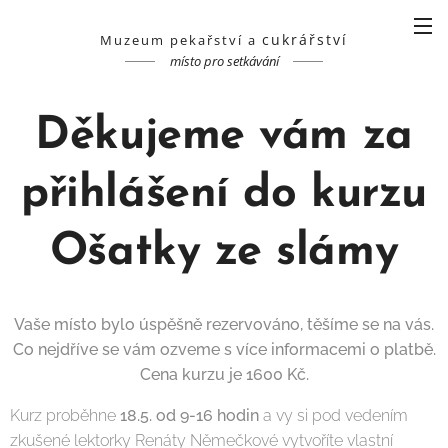
cukrářství
Muzeum pekařství a
místo pro setkávání
Děkujeme vám za
přihlášení do kurzu
Ošatky ze slámy
Vaše místo bylo úspěšně rezervováno, těšíme se na vás.
Co nejdříve se vám ozveme s více informacemi o platbě.
Cena kurzu je 1600 Kč.
Kurz proběhne
18.5. od 9-16 hodin
a vy si pod vedením
zkušené lektorky Renáty Němečkové vytvoříte vlastní