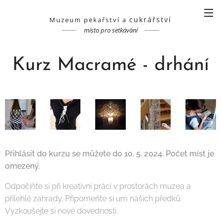
cukrářství
Muzeum pekařství a
místo pro setkávání
Kurz Macramé - drhání
Přihlásit do kurzu se můžete do 10. 5. 2024. Počet míst je
omezený.
Odpočiňte si při kreativní práci v prostorách muzea a
přilehlé zahrady. Připomeňte si um našich předků.
Vyzkoušejte si nové dovednosti.