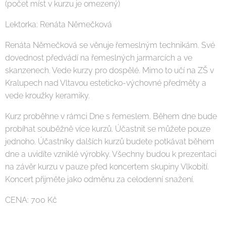
(počet míst v kurzu je omezený)
Lektorka: Renáta Němečková
Renáta Němečková se věnuje řemeslným technikám. Své
dovednost předvádí na řemeslných jarmarcích a ve
skanzenech. Vede kurzy pro dospělé. Mimo to učí na ZŠ v
Kralupech nad Vltavou esteticko-výchovné předměty a
vede kroužky keramiky.
Kurz proběhne v rámci Dne s řemeslem. Během dne bude
probíhat souběžně více kurzů. Účastnit se můžete pouze
jednoho. Účastníky dalších kurzů budete potkávat během
dne a uvidíte vzniklé výrobky. Všechny budou k prezentaci
na závěr kurzu v pauze před koncertem skupiny Vlkobití.
Koncert přijměte jako odměnu za celodenní snažení.
CENA: 700 Kč