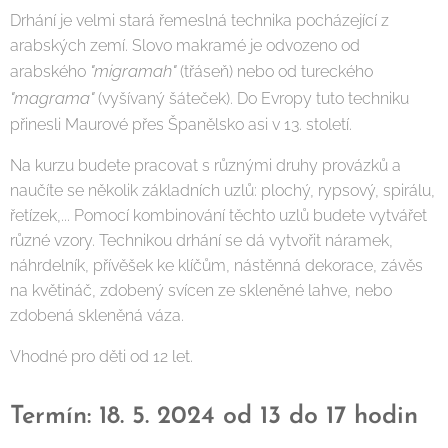
Drhání je velmi stará řemeslná technika pocházející z
arabských zemí. Slovo makramé je odvozeno od
"migramah"
arabského
(třáseň) nebo od tureckého
"magrama"
(vyšívaný šáteček). Do Evropy tuto techniku
přinesli Maurové přes Španělsko asi v 13. století.
Na kurzu budete pracovat s různými druhy provázků a
naučíte se několik základních uzlů: plochý, rypsový, spirálu,
řetízek,... Pomocí kombinování těchto uzlů budete vytvářet
různé vzory. Technikou drhání se dá vytvořit náramek,
náhrdelník, přívěšek ke klíčům, nástěnná dekorace, závěs
na květináč, zdobený svícen ze skleněné lahve, nebo
zdobená skleněná váza.
Vhodné pro děti od 12 let.
Termín: 18. 5. 2024 od 13 do 17 hodin