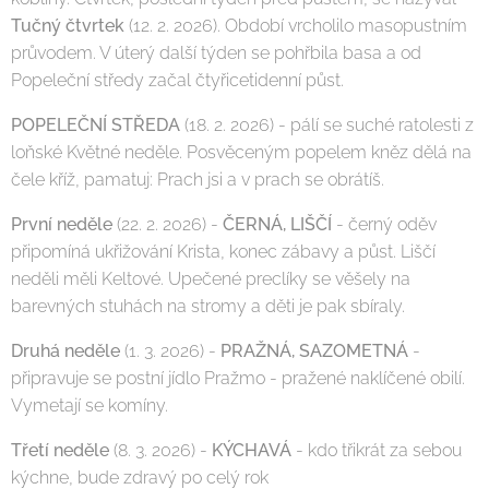
Tučný čtvrtek
(12. 2. 2026). Období vrcholilo masopustním
průvodem. V úterý další týden se pohřbila basa a od
Popeleční středy začal čtyřicetidenní půst.
POPELEČNÍ STŘEDA
(18. 2. 2026) - pálí se suché ratolesti z
loňské Květné neděle. Posvěceným popelem kněz dělá na
čele kříž, pamatuj: Prach jsi a v prach se obrátíš.
První neděle
(22. 2. 2026) -
ČERNÁ, LIŠČÍ
- černý oděv
připomíná ukřižování Krista, konec zábavy a půst. Liščí
neděli měli Keltové. Upečené preclíky se věšely na
barevných stuhách na stromy a děti je pak sbíraly.
Druhá neděle
(1. 3. 2026) -
PRAŽNÁ, SAZOMETNÁ
-
připravuje se postní jídlo Pražmo - pražené naklíčené obilí.
Vymetají se komíny.
Třetí neděle
(8. 3. 2026) -
KÝCHAVÁ
- kdo třikrát za sebou
kýchne, bude zdravý po celý rok