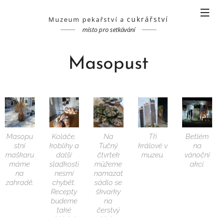
cukrářství
Muzeum pekařství a
místo pro setkávání
Masopust
Masopu
Koláče,
Na
Tři
Betlém
stní
koblihy a
Tučný
králové v
na
maškaru
další
čtvrtek
muzeu.
vánoční
máme
sladkosti
můžeme
akci.
na
nesmí
namazat
zahradě.
chybět.
sádlo se
Recepty
škvarky
budeme
na
také
čerstvý