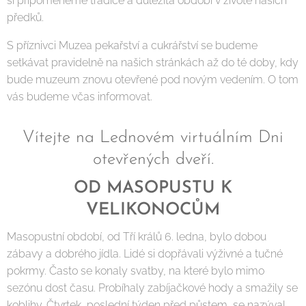
si připomeneme tradice a důležitá období v životě našich
předků.
S příznivci Muzea pekařství a cukrářství se budeme
setkávat pravidelně na našich stránkách až do té doby, kdy
bude muzeum znovu otevřené pod novým vedením. O tom
vás budeme včas informovat.
Vítejte na Lednovém virtuálním Dni
otevřených dveří.
OD MASOPUSTU K
VELIKONOCŮM
Masopustní období, od Tří králů 6. ledna, bylo dobou
zábavy a dobrého jídla. Lidé si dopřávali výživné a tučné
pokrmy. Často se konaly svatby, na které bylo mimo
sezónu dost času. Probíhaly zabíjačkové hody a smažily se
koblihy. Čtvrtek, poslední týden před půstem, se nazýval