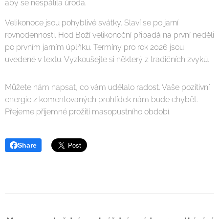
aby se nespálila úroda.
Velikonoce jsou pohyblivé svátky. Slaví se po jarní
rovnodennosti. Hod Boží velikonoční připadá na první neděli
po prvním jarním úplňku. Termíny pro rok 2026 jsou
uvedené v textu. Vyzkoušejte si některý z tradičních zvyků.
Můžete nám napsat, co vám udělalo radost. Vaše pozitivní
energie z komentovaných prohlídek nám bude chybět.
Přejeme příjemné prožití masopustního období.
Share