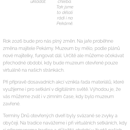
ukládat.
chleba.
Tak jsme
to dělali
rádi i na
Pekárně.
Rok 2026 bude pro nás plný změn. Na jaře proběhne
změna majitele Pekárny. Muzeum by mělo, podle plánů
nové majitelky, fungovat dál. Určitě ale můžeme očekávat
přechodné období, kdy bude muzeum otevřené pouze
virtuálně na našich stránkách.
Při přípravě dosavadních akcí vznikla řada materiálů, které
využijeme i pro setkání v digitálním světě. Výhodou je, že
vás můžeme zvát i v zimním čase, kdy bylo muzeum
zavřené.
Termíny Dnů otevřených dveří byly svázané se zvyky a
obyčeji. Na tradice navážeme i při virtuálních setkáních, kdy