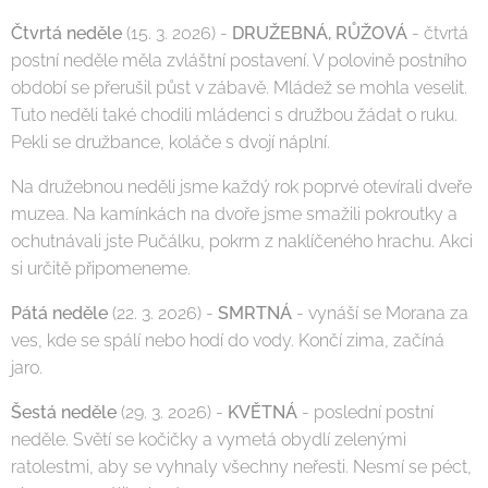
Čtvrtá neděle
(15. 3. 2026) -
DRUŽEBNÁ, RŮŽOVÁ
- čtvrtá
postní neděle měla zvláštní postavení. V polovině postního
období se přerušil půst v zábavě. Mládež se mohla veselit.
Tuto neděli také chodili mládenci s družbou žádat o ruku.
Pekli se družbance, koláče s dvojí náplní.
Na družebnou neděli jsme každý rok poprvé otevírali dveře
muzea. Na kamínkách na dvoře jsme smažili pokroutky a
ochutnávali jste Pučálku, pokrm z naklíčeného hrachu. Akci
si určitě připomeneme.
Pátá neděle
(22. 3. 2026) -
SMRTNÁ
- vynáší se Morana za
ves, kde se spálí nebo hodí do vody. Končí zima, začíná
jaro.
Šestá neděle
(29. 3. 2026) -
KVĚTNÁ
- poslední postní
neděle. Světí se kočičky a vymetá obydlí zelenými
ratolestmi, aby se vyhnaly všechny neřesti. Nesmí se péct,