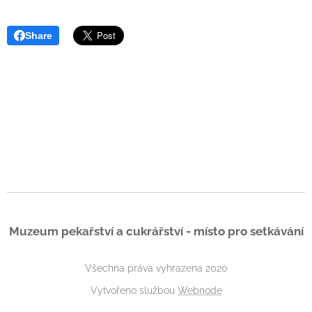
Share
Muzeum pekařství a cukrářství - místo pro setkávání
Všechna práva vyhrazena 2020
Vytvořeno službou
Webnode