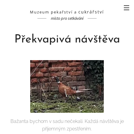
cukrářství
Muzeum pekařství a
místo pro setkávání
Překvapivá návštěva
Bažanta bychom v sadu nečekali. Každá návštěva je
příjemným zpestřením.