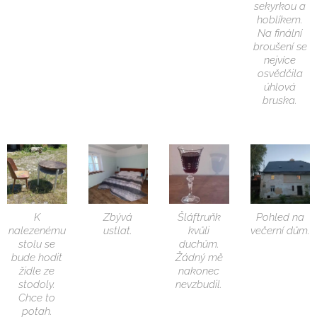
sekyrkou a
hoblíkem.
Na finální
broušení se
nejvíce
osvědčila
úhlová
bruska.
K
Zbývá
Šláftruňk
Pohled na
nalezenému
ustlat.
kvůli
večerní dům.
stolu se
duchům.
bude hodit
Žádný mě
židle ze
nakonec
stodoly.
nevzbudil.
Chce to
potah.