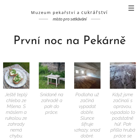
cukrářství
Muzeum pekařství a
místo pro setkávání
První noc na Pekárně
Ještě teplý
Snídaně na
Podlaha už
Když jsme
chleba ze
zahradě a
začíná
začínali s
Mšena. S
pak do
vypadat
opravou,
máslem a
práce.
dobře.
vypadalo to
rukolou ze
Slunce
podstatně
zahrady
šifruje
hůř. Pak
nemá
vzkazy, snad
přišla hrubá
chybu.
dobré.
práce se