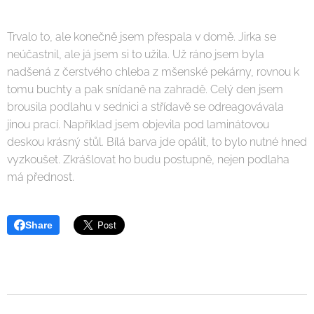
Trvalo to, ale konečně jsem přespala v domě. Jirka se
neúčastnil, ale já jsem si to užila. Už ráno jsem byla
nadšená z čerstvého chleba z mšenské pekárny, rovnou k
tomu buchty a pak snídaně na zahradě. Celý den jsem
brousila podlahu v sednici a střídavě se odreagovávala
jinou prací. Například jsem objevila pod laminátovou
deskou krásný stůl. Bílá barva jde opálit, to bylo nutné hned
vyzkoušet. Zkrášlovat ho budu postupně, nejen podlaha
má přednost.
Share