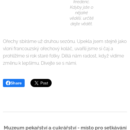
kredenc.
Kdyby jste o
nějaké
věděli, určitě
dejte vědět.
Ořechy sbíráme už druhou sezónu. Upekla jsem stejně jako
vloni francouzský ořechový koláč, uvařili jsme si čaj a
prohlížíme si rok staré fotky. Dělá nám radost, když vidíme
změnu k lepšímu. Dívejte se s námi.
Share
Muzeum pekařství a cukrářství - místo pro setkávání