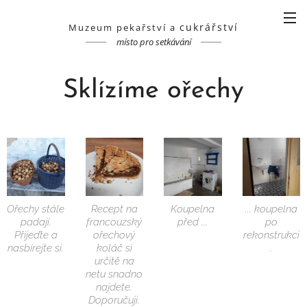
cukrářství
Muzeum pekařství a
místo pro setkávání
Sklízíme ořechy
Ořechy stále
Recept na
Koupelna
... koupelna
padají.
francouzský
před ...
po
Přijeďte a
ořechový
rekonstrukci
nasbírejte si.
koláč si
.
určitě na
netu snadno
najdete.
Doporučuji.