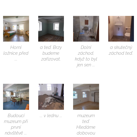
Horní
a teď. Brzy
Dolní
a skutečný
ložnice před
budeme
záchod,
záchod teď.
...
zařizovat.
když to byl
jen sen ...
Budoucí
... v lednu ...
muzeum
muzeum při
teď.
první
Hledáme
návštěvě ...
dobovou