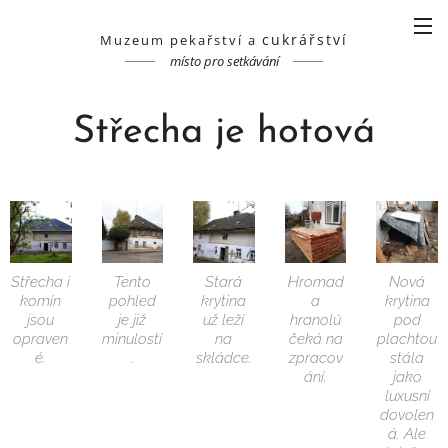
cukrářství
Muzeum pekařství a
místo pro setkávání
Střecha je hotová
Střecha i
Tento
Stará
Hromad
Nová
komín
pohled
krytina
a
krytina
jsou
je již
už leží
hranolů
pod
opraven
minulostí
na
čeká na
plachtou
é.
.
skládce.
zpracov
stála
ání.
jako
luxusní
dovolen
á. Ale