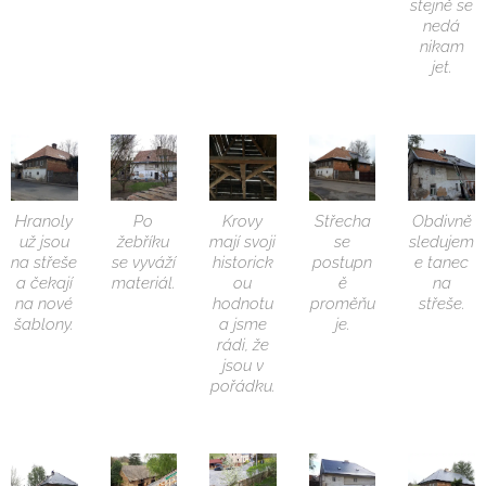
stejně se
nedá
nikam
jet.
Hranoly
Po
Krovy
Střecha
Obdivně
už jsou
žebříku
mají svoji
se
sledujem
na střeše
se vyváží
historick
postupn
e tanec
a čekají
materiál.
ou
ě
na
na nové
hodnotu
proměňu
střeše.
šablony.
a jsme
je.
rádi, že
jsou v
pořádku.