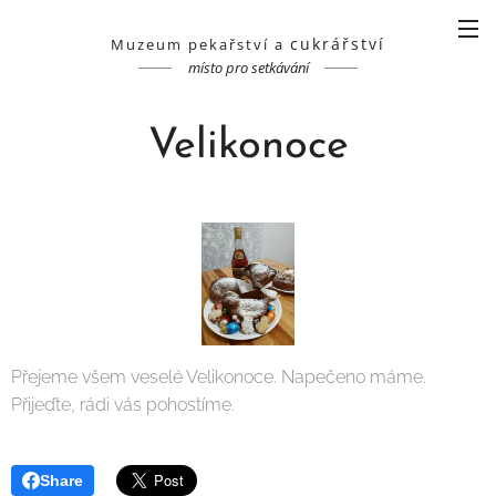
cukrářství
Muzeum pekařství a
místo pro setkávání
Velikonoce
Přejeme všem veselé Velikonoce. Napečeno máme.
Přijeďte, rádi vás pohostíme.
Share