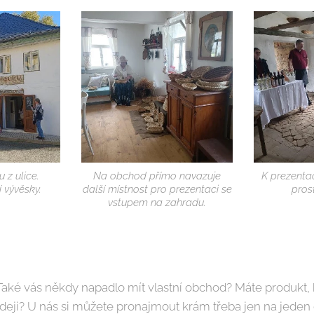
 z ulice.
Na obchod přímo navazuje
K prezentac
 vývěsky.
další místnost pro prezentaci se
pros
vstupem na zahradu.
Také vás někdy napadlo mít vlastní obchod? Máte produkt, k
prodeji? U nás si můžete pronajmout krám třeba jen na jede