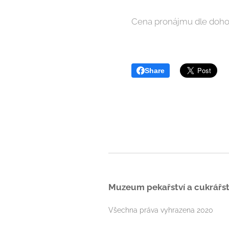
Cena pronájmu dle dohody
Share
Muzeum pekařství a cukrářstv
Všechna práva vyhrazena 2020