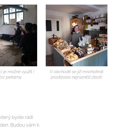
i je možné využít i
V obchodě se již mnohokrát
tor pekárny.
prodávalo nejrůzněší zboží.
terý byste rádi
n den. Budou vám k