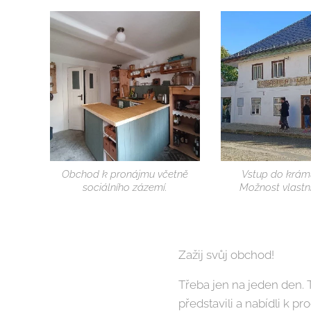
Obchod k pronájmu včetně
Vstup do krámu
sociálního zázemí.
Možnost vlastní
Zažij svůj obchod!
Třeba jen na jeden den. 
představili a nabídli k 