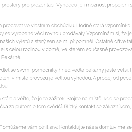
ické prostory pro prezentaci. Výhodou je i možnost propoje
 prodávat ve vlastním obchůdku. Hodně stará vzpomínka je
by se vyrobené věci rovnou prodávaly. Vzpomínám si, že
 našich výletů a starý sen se mi připomněl. Ostatně dříve t
el s celou rodinou v domě, ve kterém současně provozoval 
a Pekárně.
ydlet se svými pomocníky hned vedle pekárny ještě větší. 
ydlení v místě provozu je velkou výhodou. A prodej od pece 
jdou.
tála a věřte, že je to zážitek. Stojíte na místě, kde se pro
tička za pultem o tom svědčí. Blízký kontakt se zákazníkem
 Pomůžeme vám plnit sny. Kontaktujte nás a domluvíme se