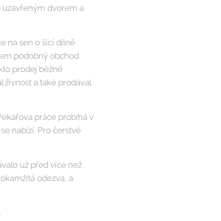
ní s uzavřeným dvorem a
 na sen o šicí dílně
 jsem podobný obchod
akto prodej běžně
živnost a také prodával.
Pekařova práce probíhá v
se nabízí. Pro čerstvé
dávalo už před více než
, okamžitá odezva, a
.