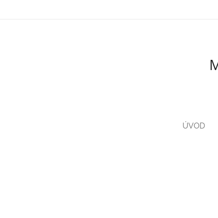
M
ÚVOD