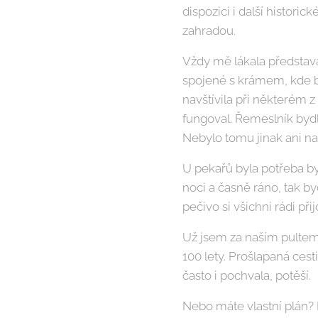
dispozici i další histor
zahradou.
Vždy mě lákala představa
spojené s krámem, kde 
navštívila při některém z
fungoval. Řemeslník bydl
Nebylo tomu jinak ani n
U pekařů byla potřeba b
noci a časně ráno, tak b
pečivo si všichni rádi při
Už jsem za naším pultem s
100 lety. Prošlapaná ces
často i pochvala, potěší.
Nebo máte vlastní plán?