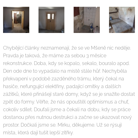
Chybějící články neznamenají, že se ve Mšeně nic neděje.
Pravda je taková, že máme za sebou 3 měsíce
rekonstrukce. Doba, kdy se kopalo, sekalo, bouralo apod.
Den ode dne to vypadalo na místě stále hůř. Nechyběla
překvapení v podobě zazděného trámu, který čekal na
hasiče, nefungující elektřiny, padající omítky a dalších
zážitků, které přinášejí staré domy, když se je snažíte dostat
zpět do formy. Věřte, že nás opouštěl optimismus a chuť,
cokoliv sdílet. Doufali jsme a čekali na dobu, kdy se práce
dostanou přes nutnou destrukci a začne se ukazovat nový
prostor. Dočkali jsme se. Mirku, děkujeme. Už se rýsují
místa, která dají tušit lepší zítřky.