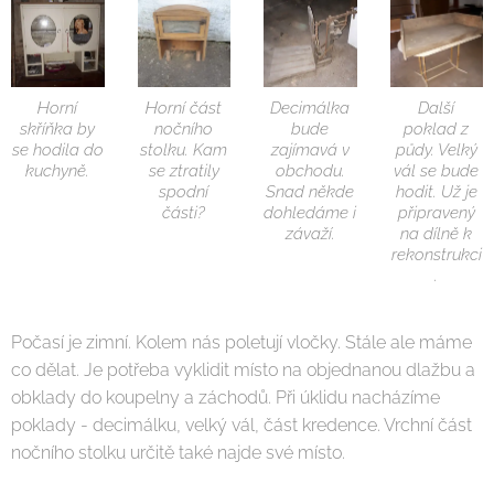
Horní
Horní část
Decimálka
Další
skříňka by
nočního
bude
poklad z
se hodila do
stolku. Kam
zajímavá v
půdy. Velký
kuchyně.
se ztratily
obchodu.
vál se bude
spodní
Snad někde
hodit. Už je
části?
dohledáme i
připravený
závaží.
na dílně k
rekonstrukci
.
Počasí je zimní. Kolem nás poletují vločky. Stále ale máme
co dělat. Je potřeba vyklidit místo na objednanou dlažbu a
obklady do koupelny a záchodů. Při úklidu nacházíme
poklady - decimálku, velký vál, část kredence. Vrchní část
nočního stolku určitě také najde své místo.