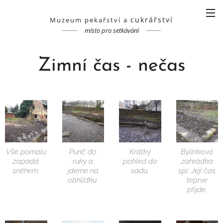
cukrářství
Muzeum pekařství a
místo pro setkávání
Zimní čas - nečas
Vše pomalu
Punč do
Krátký
Bylinková
zapadá
ruky a
pohled do
zahrádka
sněhem.
jdeme na
sadu.
spí. Její čas
obhlídku.
teprve
přijde.